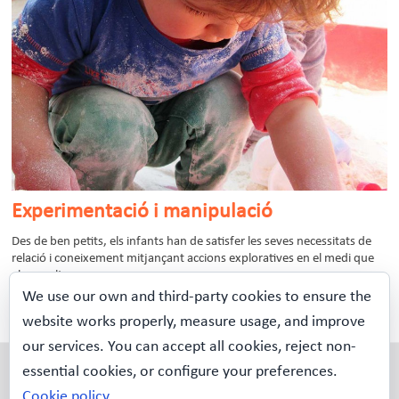
Experimentació i manipulació
Des de ben petits, els infants han de satisfer les seves necessitats de
relació i coneixement mitjançant accions exploratives en el medi que
els envolta.
We use our own and third-party cookies to ensure the
Més informació
website works properly, measure usage, and improve
our services. You can accept all cookies, reject non-
Escola Bressol Municipal
essential cookies, or configure your preferences.
CA LA GUIDÓ
Cookie policy