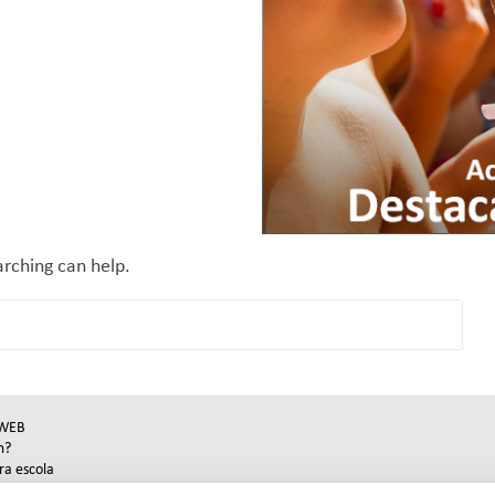
arching can help.
WEB
m?
ra escola
espais