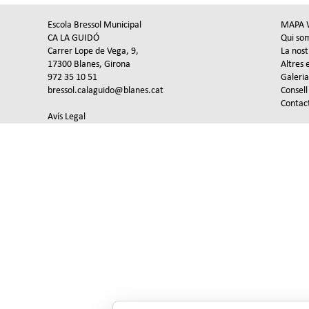
Escola Bressol Municipal
MAPA 
CA LA GUIDÓ
Qui so
Carrer Lope de Vega, 9,
La nost
17300 Blanes, Girona
Altres 
972 35 10 51
Galeria
bressol.calaguido@blanes.cat
Consell
Contac
Avís Legal