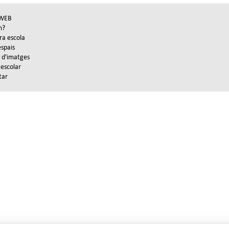
WEB
m?
ra escola
espais
 d'imatges
 escolar
tar